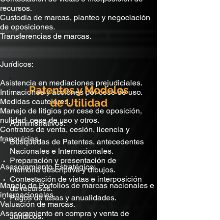
recursos.
Custodia de marcas, planteo y negociación
de oposiciones.
Transferencias de marcas.
Jurídicos:
Asistencia en mediaciones prejudiciales.
Patentes y Modelos
Intimaciones y acciones por cese de uso.
de Utilidad
Medidas cautelares.
Manejo de litigios por cese de oposición,
nulidad, cese de uso y otros.
Administrativos:
Contratos de venta, cesión, licencia y
franquicias.
Búsquedas de Patentes, antecedentes
Nacionales e Internacionales.
Preparación y presentación de
Asesoramiento Estratégico:
memoria descriptiva y dibujos.
Contestación de vistas e interposición
Manejo de Porfolios de marcas nacionales e
de recursos.
internacionales.
Pagos de tasas y anualidades.
Valuación de marcas.
Asesoramiento en compra y venta de
Jurídicos: