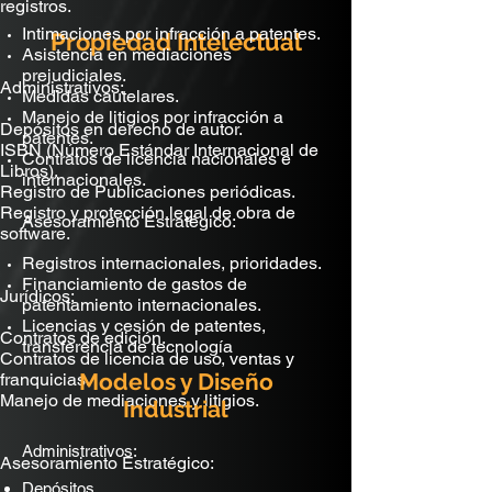
registros.
Intimaciones por infracción a patentes.
Propiedad Intelectual
Asistencia en mediaciones
prejudiciales.
Administrativos:
Medidas cautelares.
Manejo de litigios por infracción a
Depósitos en derecho de autor.
patentes.
ISBN (Número Estándar Internacional de
Contratos de licencia nacionales e
Libros).
internacionales.
Registro de Publicaciones periódicas.
Registro y protección legal de obra de
Asesoramiento Estratégico:
software.
Registros internacionales, prioridades.
Financiamiento de gastos de
Jurídicos:
patentamiento internacionales.
Licencias y cesión de patentes,
Contratos de edición.
transferencia de tecnología
Contratos de licencia de uso, ventas y
Modelos y Diseño
franquicias.
Manejo de mediaciones y litigios.
Industrial
Administrativos:
Asesoramiento Estratégico:
Depósitos.